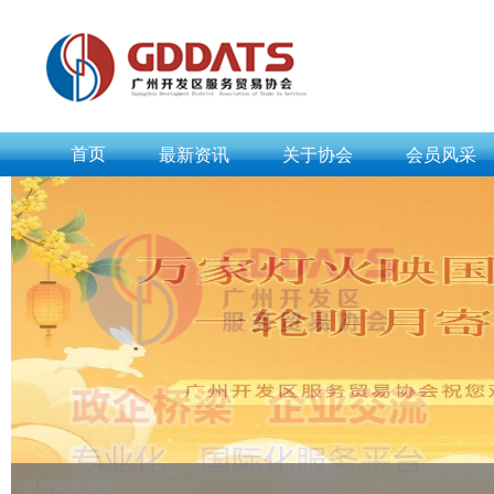
首页
最新资讯
关于协会
会员风采
祝您阖家团圆，节日快乐！
祝贺线上运营